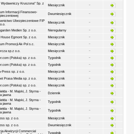
 Wydawniczy Kruszona" Sp. z
Miesięcznik
um Informacji Finansowo-
Dwumiesięcznik
pieczeniowej
wnictwo Ubezpieczeniowe FIP
Miesięcznik
o.o.
arden Medien Sp. z o.o.
Nieregularny
 House Egmont Sp. z o.o.
Miesięcznik
um Promocji Ak-Pol s.c.
Miesięcznik
cza sp.z o.o.
Miesięcznik
r.com (Polska) sp. z o.o.
Tygodnik
r.com (Polska) sp. z o.o.
Tygodnik
-Press sp. z o.o.
Miesięcznik
net Prasa Media sp. z o.o.
Miesięcznik
r.com (Polska) sp. z o.o.
Miesięcznik
iełda - M. Majski, J. Styrna -
Dziennik
a jawna
iełda - M. Majski, J. Styrna -
Tygodnik
a jawna
iełda - M. Majski, J. Styrna -
Tygodnik
a jawna
ess sp. z o.o.
Miesięcznik
ess sp. z o.o.
Dwumiesięcznik
ja Akwizycji Commercial
Tygodnik