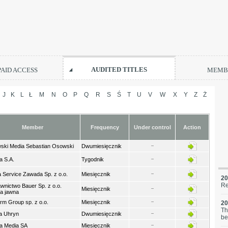
AUDITED TITLES
PAID ACCESS
MEMBE
J
K
L
Ł
M
N
O
P
Q
R
S
Ś
T
U
V
W
X
Y
Z
Ż
Member
Frequency
Under control
Action
ski Media Sebastian Osowski
Dwumiesięcznik
ia S.A.
Tygodnik
 Service Zawada Sp. z o.o.
Miesięcznik
20
Re
nictwo Bauer Sp. z o.o.
Miesięcznik
a jawna
orm Group sp. z o.o.
Miesięcznik
20
Th
a Uhryn
Dwumiesięcznik
be
a Media SA
Miesięcznik