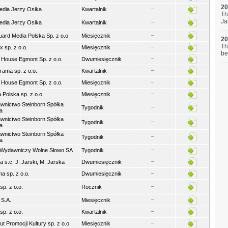
20
edia Jerzy Osika
Kwartalnik
Th
Ja
edia Jerzy Osika
Kwartalnik
ard Media Polska Sp. z o.o.
Miesięcznik
20
Th
 sp. z o.o.
Miesięcznik
be
 House Egmont Sp. z o.o.
Dwumiesięcznik
rama sp. z o.o.
Kwartalnik
 House Egmont Sp. z o.o.
Miesięcznik
 Polska sp. z o.o.
Miesięcznik
wnictwo Steinborn Spółka
Tygodnik
a
wnictwo Steinborn Spółka
Tygodnik
a
wnictwo Steinborn Spółka
Tygodnik
a
Wydawniczy Wolne Słowo SA
Tygodnik
ka s.c. J. Jarski, M. Jarska
Dwumiesięcznik
a sp. z o.o.
Dwumiesięcznik
p. z o.o.
Rocznik
 S.A.
Miesięcznik
p. z o.o.
Kwartalnik
tut Promocji Kultury sp. z o.o.
Miesięcznik