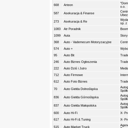
"Dom
668
Arteon
o.o.
Centr
587
Asekuracja & Finanse
Ubez
Wyda
273
Asekuracja & Re
sp. z 
1083
Atr Poradnik
Boomg
1099
Auta
Story
368
Auto - Vademecum Motoryzacyjne
Centr
574
Auto +
Wybor
95
Auto Bit
Trade
246
Auto Biznes Ogłoszenia
Trade
222
Auto Dziś i Jutro
Media
712
Auto Firmowe
Inter
612
Auto Foto Biznes
Trade
Autog
70
Auto Giełda Dolnośląska
Spółk
Autog
836
Auto Giełda Górnośląska
Spółk
Autog
837
Auto Giełda Małopolska
Spółk
600
Auto Hi-Fi
X- Pr
617
Auto Hi-Fi & Tuning
X- Pr
Agenc
515
Auto Market Truck