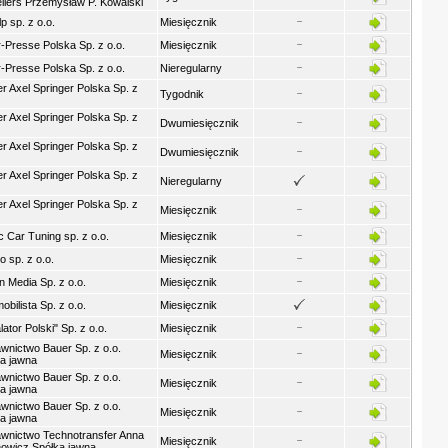
llers Przemysław P. Kowalski
p sp. z o.o.
Miesięcznik
-Presse Polska Sp. z o.o.
Miesięcznik
-Presse Polska Sp. z o.o.
Nieregularny
er Axel Springer Polska Sp. z
Tygodnik
er Axel Springer Polska Sp. z
Dwumiesięcznik
er Axel Springer Polska Sp. z
Dwumiesięcznik
er Axel Springer Polska Sp. z
Nieregularny
er Axel Springer Polska Sp. z
Miesięcznik
 Car Tuning sp. z o.o.
Miesięcznik
 sp. z o.o.
Miesięcznik
 Media Sp. z o.o.
Miesięcznik
obilista Sp. z o.o.
Miesięcznik
lator Polski" Sp. z o.o.
Miesięcznik
nictwo Bauer Sp. z o.o.
Miesięcznik
a jawna
nictwo Bauer Sp. z o.o.
Miesięcznik
a jawna
nictwo Bauer Sp. z o.o.
Miesięcznik
a jawna
wnictwo Technotransfer Anna
Miesięcznik
owicz Spółka jawna