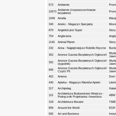
573
Ambiente
Prom
Ambiente (rozpowszechnianie
10573
Prom
bezpłatne)
1049
Amelia
Marqu
340
Aneks - Magazyn Specjalny
Movex
870
Angielski jest Super
Story
754
Anglorama
Anglo
1140
Animal Planet
Story
232
Anna - Najpiękniejsze Robótki Ręczne
Burda
Wyda
302
Anonse Gazeta Bezpłatnych Ogłoszeń
Jawn
Anonse Gazeta Bezpłatnych Ogłoszeń
Wyda
302
(tygodnik)
Jawn
Anonse Gazeta Bezpłatnych Ogłoszeń
Wyda
695
Część P5
Jawn
452
Antena
Dom 
440
Apteka - Magazyn Klientów Apteki
Liter
317
Archipelag
Halam
Architektura Budownictwo Wnętrza -
115
ABW s
Podręcznik Projektanta i Inwestora
318
Architektura Murator
TIME
859
Around the World
EGR s
505
Art and Business
Insty