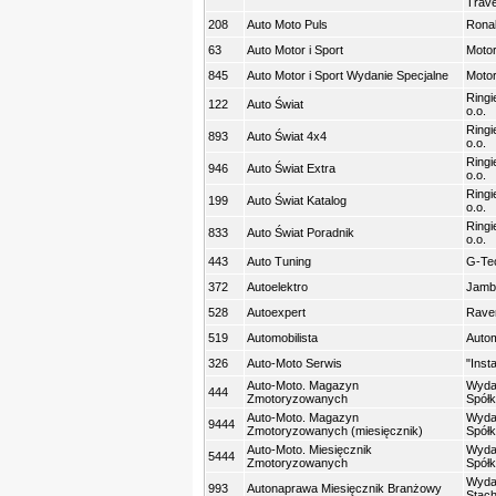
Trave
208
Auto Moto Puls
Ronal
63
Auto Motor i Sport
Motor
845
Auto Motor i Sport Wydanie Specjalne
Motor
Ringi
122
Auto Świat
o.o.
Ringi
893
Auto Świat 4x4
o.o.
Ringi
946
Auto Świat Extra
o.o.
Ringi
199
Auto Świat Katalog
o.o.
Ringi
833
Auto Świat Poradnik
o.o.
443
Auto Tuning
G-Tec
372
Autoelektro
Jambo
528
Autoexpert
Raven
519
Automobilista
Autom
326
Auto-Moto Serwis
"Insta
Auto-Moto. Magazyn
Wydaw
444
Zmotoryzowanych
Spółk
Auto-Moto. Magazyn
Wydaw
9444
Zmotoryzowanych (miesięcznik)
Spółk
Auto-Moto. Miesięcznik
Wydaw
5444
Zmotoryzowanych
Spółk
Wyda
993
Autonaprawa Miesięcznik Branżowy
Stach