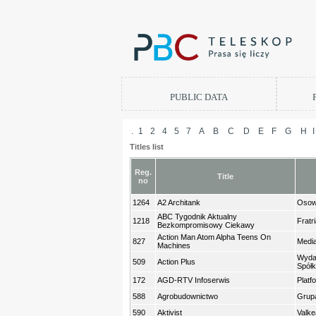
PUBLIC DATA
.
1
2
4
5
7
A
B
C
D
E
F
G
H
I
Titles list
Reg.
Title
no
1264
A2 Architank
Osow
ABC Tygodnik Aktualny
1218
Fratr
Bezkompromisowy Ciekawy
Action Man Atom Alpha Teens On
827
Media
Machines
Wydaw
509
Action Plus
Spółk
172
AGD-RTV Infoserwis
Platf
588
Agrobudownictwo
Grup
590
Aktivist
Valke