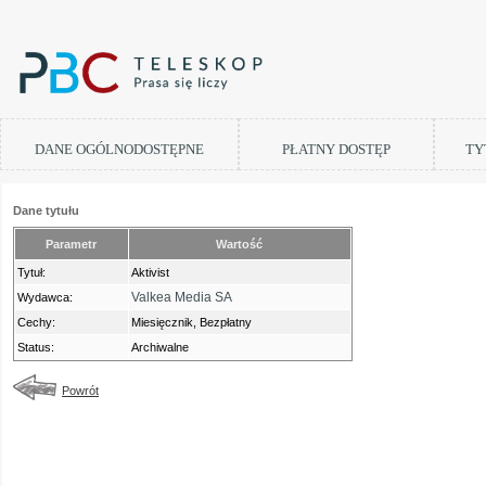
DANE OGÓLNODOSTĘPNE
PŁATNY DOSTĘP
TY
Dane tytułu
Parametr
Wartość
Tytuł:
Aktivist
Valkea Media SA
Wydawca:
Cechy:
Miesięcznik, Bezpłatny
Status:
Archiwalne
Powrót