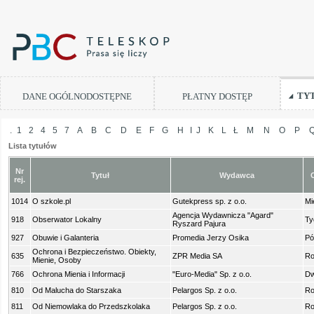
TY
DANE OGÓLNODOSTĘPNE
PŁATNY DOSTĘP
.
1
2
4
5
7
A
B
C
D
E
F
G
H
I
J
K
L
Ł
M
N
O
P
Lista tytułów
Nr
Tytuł
Wydawca
rej.
1014
O szkole.pl
Gutekpress sp. z o.o.
Mi
Agencja Wydawnicza "Agard"
918
Obserwator Lokalny
Ty
Ryszard Pajura
927
Obuwie i Galanteria
Promedia Jerzy Osika
Pó
Ochrona i Bezpieczeństwo. Obiekty,
635
ZPR Media SA
Ro
Mienie, Osoby
766
Ochrona Mienia i Informacji
"Euro-Media" Sp. z o.o.
Dw
810
Od Malucha do Starszaka
Pelargos Sp. z o.o.
Ro
811
Od Niemowlaka do Przedszkolaka
Pelargos Sp. z o.o.
Ro