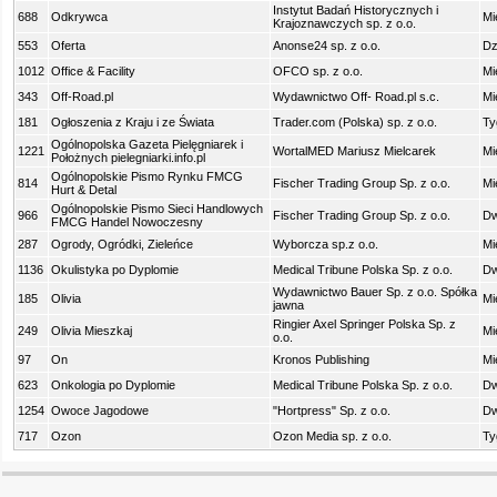
Instytut Badań Historycznych i
688
Odkrywca
Mi
Krajoznawczych sp. z o.o.
553
Oferta
Anonse24 sp. z o.o.
Dz
1012
Office & Facility
OFCO sp. z o.o.
Mi
343
Off-Road.pl
Wydawnictwo Off- Road.pl s.c.
Mi
181
Ogłoszenia z Kraju i ze Świata
Trader.com (Polska) sp. z o.o.
Ty
Ogólnopolska Gazeta Pielęgniarek i
1221
WortalMED Mariusz Mielcarek
Mi
Położnych pielegniarki.info.pl
Ogólnopolskie Pismo Rynku FMCG
814
Fischer Trading Group Sp. z o.o.
Mi
Hurt & Detal
Ogólnopolskie Pismo Sieci Handlowych
966
Fischer Trading Group Sp. z o.o.
Dw
FMCG Handel Nowoczesny
287
Ogrody, Ogródki, Zieleńce
Wyborcza sp.z o.o.
Mi
1136
Okulistyka po Dyplomie
Medical Tribune Polska Sp. z o.o.
Dw
Wydawnictwo Bauer Sp. z o.o. Spółka
185
Olivia
Mi
jawna
Ringier Axel Springer Polska Sp. z
249
Olivia Mieszkaj
Mi
o.o.
97
On
Kronos Publishing
Mi
623
Onkologia po Dyplomie
Medical Tribune Polska Sp. z o.o.
Dw
1254
Owoce Jagodowe
"Hortpress" Sp. z o.o.
Dw
717
Ozon
Ozon Media sp. z o.o.
Ty