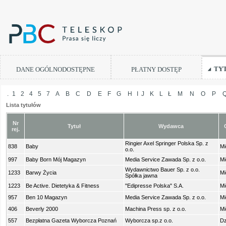
TY
DANE OGÓLNODOSTĘPNE
PŁATNY DOSTĘP
.
1
2
4
5
7
A
B
C
D
E
F
G
H
I
J
K
L
Ł
M
N
O
P
Lista tytułów
Nr
Tytuł
Wydawca
rej.
Ringier Axel Springer Polska Sp. z
838
Baby
Mi
o.o.
997
Baby Born Mój Magazyn
Media Service Zawada Sp. z o.o.
Mi
Wydawnictwo Bauer Sp. z o.o.
1233
Barwy Życia
Mi
Spółka jawna
1223
Be Active. Dietetyka & Fitness
"Edipresse Polska" S.A.
Mi
957
Ben 10 Magazyn
Media Service Zawada Sp. z o.o.
Mi
406
Beverly 2000
Machina Press sp. z o.o.
Mi
557
Bezpłatna Gazeta Wyborcza Poznań
Wyborcza sp.z o.o.
Dz