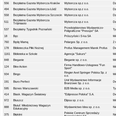
556
Bezpłatna Gazeta Wyborcza Kraków
Wyborcza sp.z o.o.
Dz
494
Bezpłatna Gazeta Wyborcza Łódź
Wyborcza sp.z o.o.
Dz
558
Bezpłatna Gazeta Wyborcza Szczecin
Wyborcza sp.z o.o.
Dz
Bezpłatna Gazeta Wyborcza
511
Wyborcza sp.z o.o.
Dz
Trójmiasto
Przedsiębiorstwo Wydawniczo-
537
Bezpłatny Tygodnik Poznański
Ty
Poligraficzne "Presspo" SA
18
Bęc
Prószyński i S-ka SA
Mi
760
Będę Mamą
Pelargos Sp. z o.o.
2 
178
Biblioteczka Piłki Nożnej
Profus Management Marek Profus
Dw
1161
Biblioteka w Szkole
Agencja "Sukurs"
Mi
848
Bieganie
Bieganie sp. z o.o.
Mi
Firma Handlowo-Usługowa "Fun
124
Bike Action
Mi
Sport"
Ringier Axel Springer Polska Sp. z
934
Bingo
Mi
o.o.
Unit Wydawnictwo Informacje
191
Biuro Perfect
Dw
Branżowe Sp. z o.o.
595
Biznes Warszawski
B2B Media sp. z o.o.
Ty
414
Blask. Magazyn Światowy
"Edipresse Polska" S.A.
Dw
972
Bluszcz
Elipsa sp. z o.o.
Mi
Blutuf. Młodzieżowy Magazyn
888
Wydawnictwo Idea sp. z o.o.
Ni
Edukacyjny
Polskie Centrum Sprzedaży
375
Błękitni
Ni