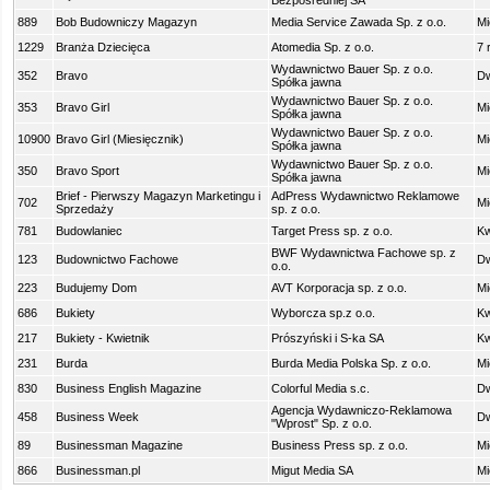
Bezpośredniej SA
889
Bob Budowniczy Magazyn
Media Service Zawada Sp. z o.o.
Mi
1229
Branża Dziecięca
Atomedia Sp. z o.o.
7 
Wydawnictwo Bauer Sp. z o.o.
352
Bravo
Dw
Spółka jawna
Wydawnictwo Bauer Sp. z o.o.
353
Bravo Girl
Mi
Spółka jawna
Wydawnictwo Bauer Sp. z o.o.
10900
Bravo Girl (Miesięcznik)
Mi
Spółka jawna
Wydawnictwo Bauer Sp. z o.o.
350
Bravo Sport
Mi
Spółka jawna
Brief - Pierwszy Magazyn Marketingu i
AdPress Wydawnictwo Reklamowe
702
Mi
Sprzedaży
sp. z o.o.
781
Budowlaniec
Target Press sp. z o.o.
Kw
BWF Wydawnictwa Fachowe sp. z
123
Budownictwo Fachowe
Dw
o.o.
223
Budujemy Dom
AVT Korporacja sp. z o.o.
Mi
686
Bukiety
Wyborcza sp.z o.o.
Kw
217
Bukiety - Kwietnik
Prószyński i S-ka SA
Kw
231
Burda
Burda Media Polska Sp. z o.o.
Mi
830
Business English Magazine
Colorful Media s.c.
Dw
Agencja Wydawniczo-Reklamowa
458
Business Week
Dw
"Wprost" Sp. z o.o.
89
Businessman Magazine
Business Press sp. z o.o.
Mi
866
Businessman.pl
Migut Media SA
Mi