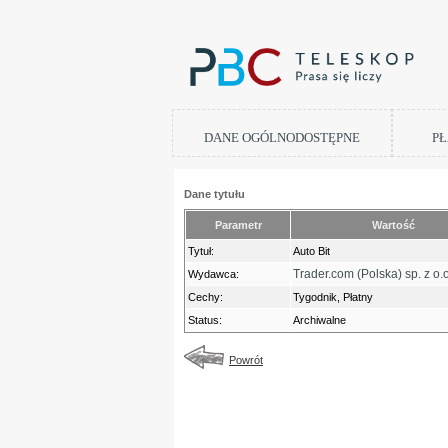
DANE OGÓLNODOSTĘPNE
PŁ
Dane tytułu
Parametr
Wartość
Tytuł:
Auto Bit
Trader.com (Polska) sp. z o.o
Wydawca:
Cechy:
Tygodnik, Płatny
Status:
Archiwalne
Powrót