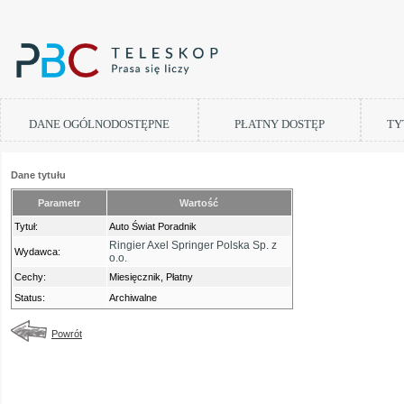
DANE OGÓLNODOSTĘPNE
PŁATNY DOSTĘP
TY
Dane tytułu
Parametr
Wartość
Tytuł:
Auto Świat Poradnik
Ringier Axel Springer Polska Sp. z
Wydawca:
o.o.
Cechy:
Miesięcznik, Płatny
Status:
Archiwalne
Powrót