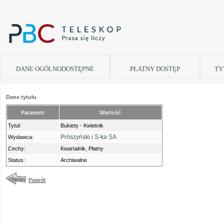
DANE OGÓLNODOSTĘPNE
PŁATNY DOSTĘP
TY
Dane tytułu
Parametr
Wartość
Tytuł:
Bukiety - Kwietnik
Prószyński i S-ka SA
Wydawca:
Cechy:
Kwartalnik, Płatny
Status:
Archiwalne
Powrót