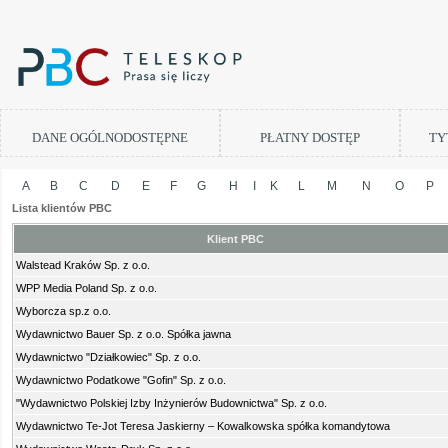
DANE OGÓLNODOSTĘPNE
PŁATNY DOSTĘP
TY
A
B
C
D
E
F
G
H
I
K
L
M
N
O
P
Lista klientów PBC
Klient PBC
Walstead Kraków Sp. z o.o.
WPP Media Poland Sp. z o.o.
Wyborcza sp.z o.o.
Wydawnictwo Bauer Sp. z o.o. Spółka jawna
Wydawnictwo "Działkowiec" Sp. z o.o.
Wydawnictwo Podatkowe "Gofin" Sp. z o.o.
"Wydawnictwo Polskiej Izby Inżynierów Budownictwa" Sp. z o.o.
Wydawnictwo Te-Jot Teresa Jaskierny – Kowalkowska spółka komandytowa