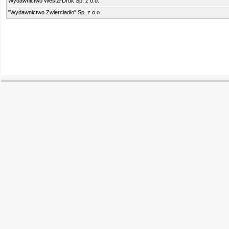
Wydawnictwo Westa-Druk Sp. z o.o.
"Wydawnictwo Zwierciadło" Sp. z o.o.