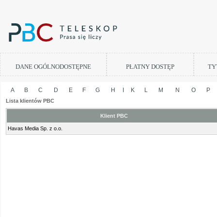
DANE OGÓLNODOSTĘPNE
PŁATNY DOSTĘP
TY
A
B
C
D
E
F
G
H
I
K
L
M
N
O
P
Lista klientów PBC
Klient PBC
Havas Media Sp. z o.o.