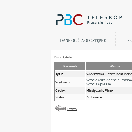
DANE OGÓLNODOSTĘPNE
PŁ
Dane tytułu
Parametr
Wartość
Tytuł:
Wrocławska Gazeta Komunaln
Wrocławska Agencja Praso
Wydawca:
Wrocławpresse
Cechy:
Miesięcznik, Płatny
Status:
Archiwalne
Powrót