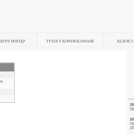
ATNY DOSTĘP
TYTUŁY KONTROLOWANE
KLIENCI
a
wa
20
Op
20
Op
20