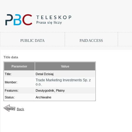
PUBLIC DATA
PAID ACCESS
Title data
Parameter
Value
Title:
Detal Dzisiaj
Trade Marketing Investments Sp. z
Member:
o.o.
Features:
Dwutygodnik, Płatny
Status:
Archiwalne
Back