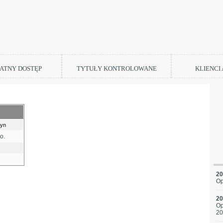
ATNY DOSTĘP
TYTUŁY KONTROLOWANE
KLIENCI
zyn
o.
20
Op
20
Op
20