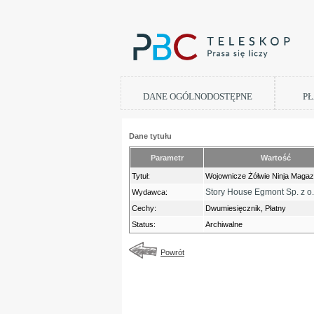
DANE OGÓLNODOSTĘPNE
PŁ
Dane tytułu
Parametr
Wartość
Tytuł:
Wojownicze Żółwie Ninja Maga
Story House Egmont Sp. z o.
Wydawca:
Cechy:
Dwumiesięcznik, Płatny
Status:
Archiwalne
Powrót