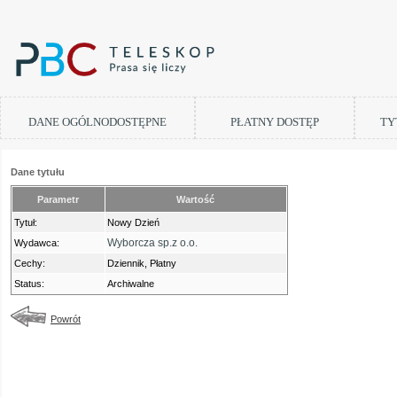
DANE OGÓLNODOSTĘPNE
PŁATNY DOSTĘP
TY
Dane tytułu
Parametr
Wartość
Tytuł:
Nowy Dzień
Wyborcza sp.z o.o.
Wydawca:
Cechy:
Dziennik, Płatny
Status:
Archiwalne
Powrót