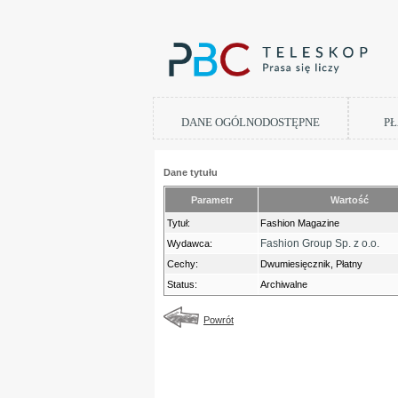
DANE OGÓLNODOSTĘPNE
PŁ
Dane tytułu
Parametr
Wartość
Tytuł:
Fashion Magazine
Fashion Group Sp. z o.o.
Wydawca:
Cechy:
Dwumiesięcznik, Płatny
Status:
Archiwalne
Powrót