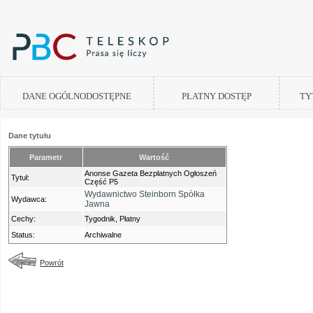
DANE OGÓLNODOSTĘPNE
PŁATNY DOSTĘP
TY
Dane tytułu
Parametr
Wartość
Anonse Gazeta Bezpłatnych Ogłoszeń
Tytuł:
Część P5
Wydawnictwo Steinborn Spółka
Wydawca:
Jawna
Cechy:
Tygodnik, Płatny
Status:
Archiwalne
Powrót