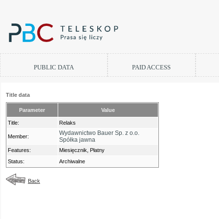
PUBLIC DATA
PAID ACCESS
Title data
Parameter
Value
Title:
Relaks
Wydawnictwo Bauer Sp. z o.o.
Member:
Spółka jawna
Features:
Miesięcznik, Płatny
Status:
Archiwalne
Back