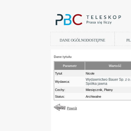
DANE OGÓLNODOSTĘPNE
PŁ
Dane tytułu
Parametr
Wartość
Tytuł:
Nicole
Wydawnictwo Bauer Sp. z o.
Wydawca:
Spółka jawna
Cechy:
Miesięcznik, Płatny
Status:
Archiwalne
Powrót