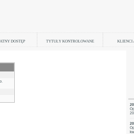
ATNY DOSTĘP
TYTUŁY KONTROLOWANE
KLIENCI
o.
20
Op
20
20
Op
kw