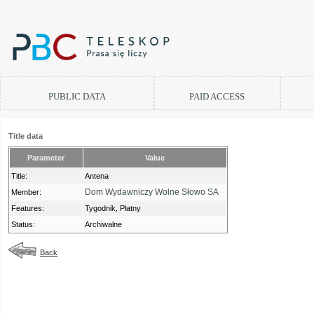
PUBLIC DATA
PAID ACCESS
Title data
Parameter
Value
Title:
Antena
Dom Wydawniczy Wolne Słowo SA
Member:
Features:
Tygodnik, Płatny
Status:
Archiwalne
Back