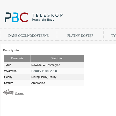
DANE OGÓLNODOSTĘPNE
PŁATNY DOSTĘP
TY
Dane tytułu
Parametr
Wartość
Tytuł:
Nowości w Kosmetyce
Beauty In sp. z o.o.
Wydawca:
Cechy:
Nieregularny, Płatny
Status:
Archiwalne
Powrót