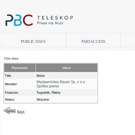
PUBLIC DATA
PAID ACCESS
Title data
Parameter
Value
Title:
Motor
Wydawnictwo Bauer Sp. z o.o.
Member:
Spółka jawna
Features:
Tygodnik, Płatny
Status:
Aktywne
Back