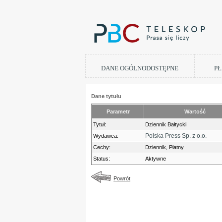
DANE OGÓLNODOSTĘPNE
PŁ
Dane tytułu
Parametr
Wartość
Tytuł:
Dziennik Bałtycki
Polska Press Sp. z o.o.
Wydawca:
Cechy:
Dziennik, Płatny
Status:
Aktywne
Powrót