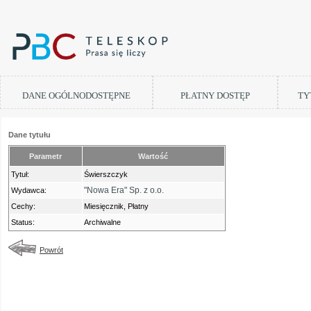
DANE OGÓLNODOSTĘPNE
PŁATNY DOSTĘP
TY
Dane tytułu
Parametr
Wartość
Tytuł:
Świerszczyk
"Nowa Era" Sp. z o.o.
Wydawca:
Cechy:
Miesięcznik, Płatny
Status:
Archiwalne
Powrót