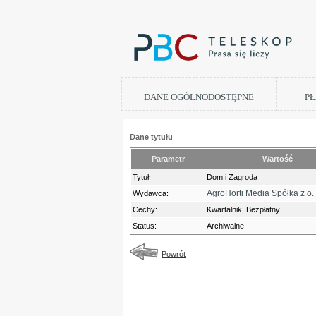
DANE OGÓLNODOSTĘPNE
PŁ
Dane tytułu
Parametr
Wartość
Tytuł:
Dom i Zagroda
AgroHorti Media Spółka z o. 
Wydawca:
Cechy:
Kwartalnik, Bezpłatny
Status:
Archiwalne
Powrót