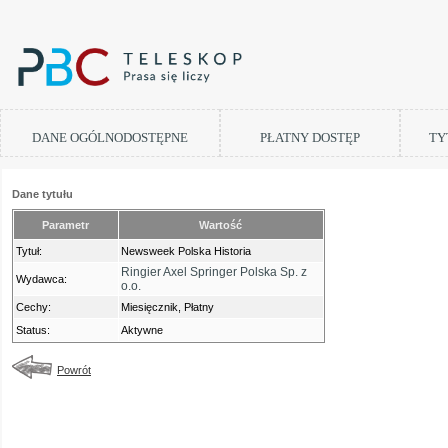
DANE OGÓLNODOSTĘPNE
PŁATNY DOSTĘP
TY
Dane tytułu
Parametr
Wartość
Tytuł:
Newsweek Polska Historia
Ringier Axel Springer Polska Sp. z
Wydawca:
o.o.
Cechy:
Miesięcznik, Płatny
Status:
Aktywne
Powrót