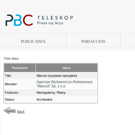
PUBLIC DATA
PAID ACCESS
Title data
Parameter
Value
Title:
Wprost (wydanie specjalne)
Agencja Wydawniczo-Reklamowa
Member:
"Wprost" Sp. z o.o.
Features:
Nieregularny, Płatny
Status:
Archiwalne
Back