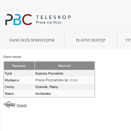
DANE OGÓLNODOSTĘPNE
PŁATNY DOSTĘP
TY
Dane tytułu
Parametr
Wartość
Tytuł:
Express Poznański
Prasa Poznańska sp. z o.o.
Wydawca:
Cechy:
Dziennik, Płatny
Status:
Archiwalne
Powrót