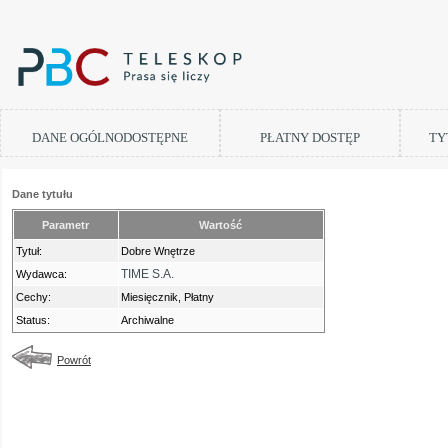
DANE OGÓLNODOSTĘPNE
PŁATNY DOSTĘP
TY
Dane tytułu
Parametr
Wartość
Tytuł:
Dobre Wnętrze
TIME S.A.
Wydawca:
Cechy:
Miesięcznik, Płatny
Status:
Archiwalne
Powrót