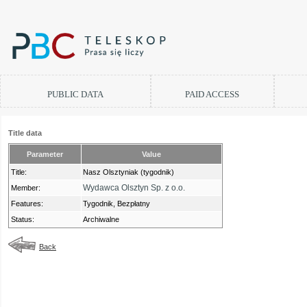
PUBLIC DATA
PAID ACCESS
Title data
Parameter
Value
Title:
Nasz Olsztyniak (tygodnik)
Wydawca Olsztyn Sp. z o.o.
Member:
Features:
Tygodnik, Bezpłatny
Status:
Archiwalne
Back