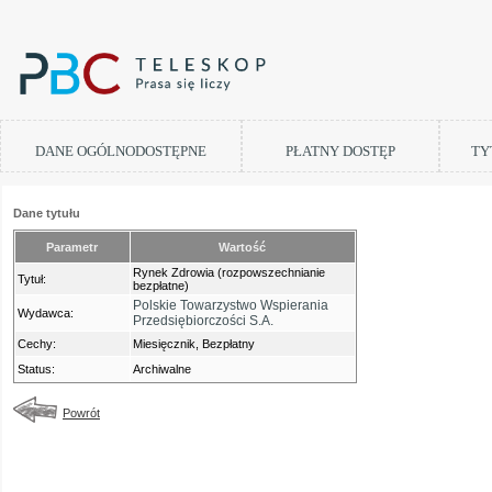
DANE OGÓLNODOSTĘPNE
PŁATNY DOSTĘP
TY
Dane tytułu
Parametr
Wartość
Rynek Zdrowia (rozpowszechnianie
Tytuł:
bezpłatne)
Polskie Towarzystwo Wspierania
Wydawca:
Przedsiębiorczości S.A.
Cechy:
Miesięcznik, Bezpłatny
Status:
Archiwalne
Powrót