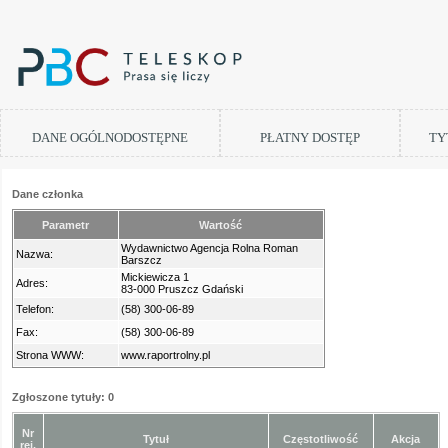
DANE OGÓLNODOSTĘPNE
PŁATNY DOSTĘP
TY
Dane członka
Parametr
Wartość
Wydawnictwo Agencja Rolna Roman
Nazwa:
Barszcz
Mickiewicza 1
Adres:
83-000 Pruszcz Gdański
Telefon:
(58) 300-06-89
Fax:
(58) 300-06-89
Strona WWW:
www.raportrolny.pl
Zgłoszone tytuły: 0
Nr
Tytuł
Częstotliwość
Akcja
rej.