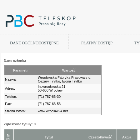
DANE OGÓLNODOSTĘPNE
PŁATNY DOSTĘP
TY
Dane członka
Parametr
Wartość
Wrocławska Fabryka Prasowa s.c.
Nazwa:
Cezary Trytko, Iwona Trytko
Inowrocławska 21
Adres:
53-653 Wrocław
Telefon:
(71) 787-63-30
Fax:
(71) 787-63-53
Strona WWW:
www.wroclaw24.net
Zgłoszone tytuły: 0
Nr
Tytuł
Częstotliwość
Akcja
rej.