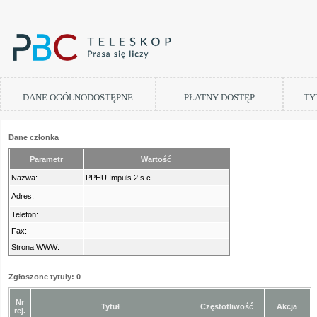
DANE OGÓLNODOSTĘPNE
PŁATNY DOSTĘP
TY
Dane członka
Parametr
Wartość
Nazwa:
PPHU Impuls 2 s.c.
Adres:
Telefon:
Fax:
Strona WWW:
Zgłoszone tytuły: 0
Nr
Tytuł
Częstotliwość
Akcja
rej.