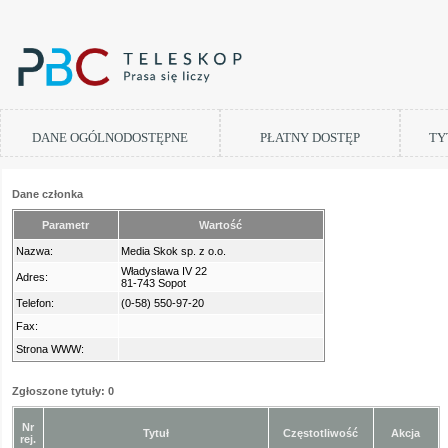
DANE OGÓLNODOSTĘPNE
PŁATNY DOSTĘP
TY
Dane członka
Parametr
Wartość
Nazwa:
Media Skok sp. z o.o.
Władysława IV 22
Adres:
81-743 Sopot
Telefon:
(0-58) 550-97-20
Fax:
Strona WWW:
Zgłoszone tytuły: 0
Nr
Tytuł
Częstotliwość
Akcja
rej.