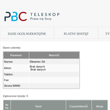
DANE OGÓLNODOSTĘPNE
PŁATNY DOSTĘP
TY
Dane członka
Parametr
Wartość
Nazwa:
Elteamex SA
Brak danych
Adres:
Brak danych
Telefon:
Fax:
Strona WWW:
Zgłoszone tytuły: 0
Nr
Tytuł
Częstotliwość
Akcja
rej.