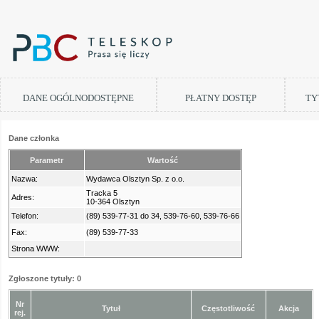
DANE OGÓLNODOSTĘPNE
PŁATNY DOSTĘP
TY
Dane członka
Parametr
Wartość
Nazwa:
Wydawca Olsztyn Sp. z o.o.
Tracka 5
Adres:
10-364 Olsztyn
Telefon:
(89) 539-77-31 do 34, 539-76-60, 539-76-66
Fax:
(89) 539-77-33
Strona WWW:
Zgłoszone tytuły: 0
Nr
Tytuł
Częstotliwość
Akcja
rej.