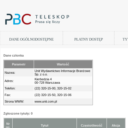
DANE OGÓLNODOSTĘPNE
PŁATNY DOSTĘP
TY
Dane członka
Parametr
Wartość
Unit Wydawnictwo Informacje Branżowe
Nazwa:
Sp. z o.o.
Kierbedzia 4
Adres:
00-728 Warszawa
Telefon:
(22) 320-15-00, 320-15-02
Fax:
(22) 320-15-50, 320-15-06
Strona WWW:
www.unit.com.pl
Zgłoszone tytuły: 0
Nr
Tytuł
Częstotliwość
Akcja
rej.