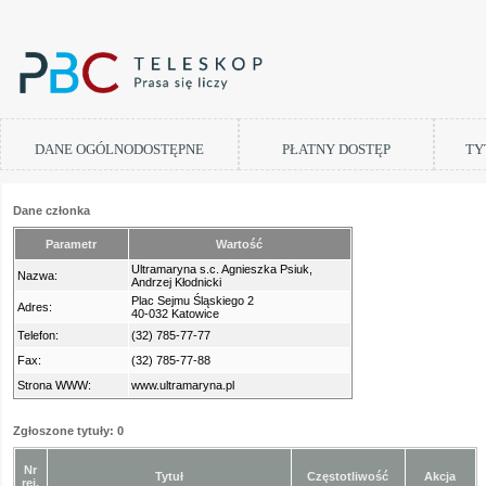
DANE OGÓLNODOSTĘPNE
PŁATNY DOSTĘP
TY
Dane członka
Parametr
Wartość
Ultramaryna s.c. Agnieszka Psiuk,
Nazwa:
Andrzej Kłodnicki
Plac Sejmu Śląskiego 2
Adres:
40-032 Katowice
Telefon:
(32) 785-77-77
Fax:
(32) 785-77-88
Strona WWW:
www.ultramaryna.pl
Zgłoszone tytuły: 0
Nr
Tytuł
Częstotliwość
Akcja
rej.