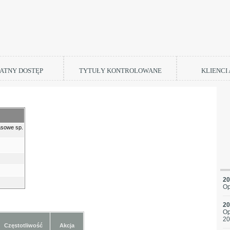
ATNY DOSTĘP
TYTUŁY KONTROLOWANE
KLIENCI
sowe sp.
20
Op
20
Op
20
Częstotliwość
Akcja