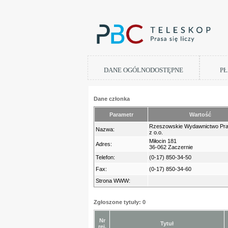
DANE OGÓLNODOSTĘPNE
PŁ
Dane członka
Parametr
Wartość
Rzeszowskie Wydawnictwo Pra
Nazwa:
z o.o.
Miłocin 181
Adres:
36-062 Zaczernie
Telefon:
(0-17) 850-34-50
Fax:
(0-17) 850-34-60
Strona WWW:
Zgłoszone tytuły: 0
Nr
Tytuł
rej.